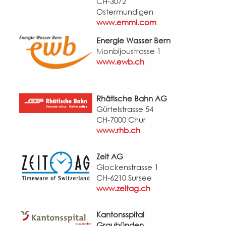
CH-3072
Ostermundigen
www.emmi.com
Energie Wasser Bern
Monbijoustrasse 1
www.ewb.ch
Rhätische Bahn AG
Gürtelstrasse 54
CH-7000 Chur
www.rhb.ch
Zeit AG
Glockenstrasse 1
CH-6210 Sursee
www.zeitag.ch
Kantonsspital
Graubünden