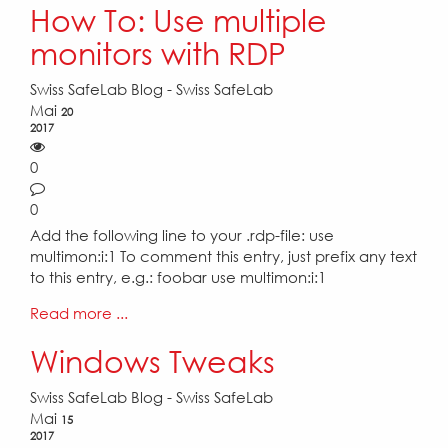
How To: Use multiple
monitors with RDP
Swiss SafeLab Blog - Swiss SafeLab
Mai
20
2017
0
0
Add the following line to your .rdp-file: use
multimon:i:1 To comment this entry, just prefix any text
to this entry, e.g.: foobar use multimon:i:1
Read more ...
Windows Tweaks
Swiss SafeLab Blog - Swiss SafeLab
Mai
15
2017