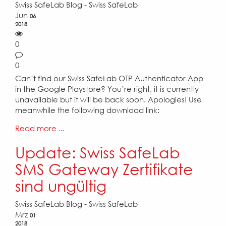
Swiss SafeLab Blog - Swiss SafeLab
Jun
06
2018
0
0
Can’t find our Swiss SafeLab OTP Authenticator App
in the Google Playstore? You’re right, it is currently
unavailable but it will be back soon. Apologies! Use
meanwhile the following download link:
Read more ...
Update: Swiss SafeLab
SMS Gateway Zertifikate
sind ungültig
Swiss SafeLab Blog - Swiss SafeLab
Mrz
01
2018