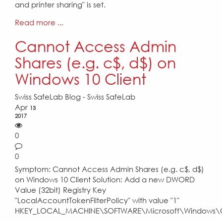
and printer sharing" is set.
Read more ...
Cannot Access Admin
Shares (e.g. c$, d$) on
Windows 10 Client
Swiss SafeLab Blog - Swiss SafeLab
Apr
13
2017
0
0
Symptom: Cannot Access Admin Shares (e.g. c$, d$)
on Windows 10 Client Solution: Add a new DWORD
Value (32bit) Registry Key
"LocalAccountTokenFilterPolicy" with value "1"
HKEY_LOCAL_MACHINE\SOFTWARE\Microsoft\Windows\Cur